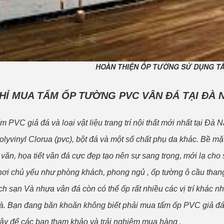
HOÀN THIỆN ỐP TƯỜNG SỬ DỤNG TẤ
CHỈ MUA TẤM ỐP TƯỜNG PVC VÂN ĐÁ TẠI ĐÀ 
 PVC giả đá và loại vật liệu trang trí nội thất mới nhất tại Đà
olyvinyl Clorua (pvc), bột đá và một số chất phụ da khác. Bề m
 văn, họa tiết vân đá cực đẹp tạo nên sự sang trọng, mới lạ c
ơi chủ yếu như phòng khách, phong ngủ , ốp tường ô cầu thang
ch sạn Và nhựa vân đá còn có thể ốp rất nhiều các vị trí khác n
à. Bạn đang băn khoăn không biết phải mua tấm ốp PVC giả đá
 cậy để các bạn tham khảo và trải nghiệm mua hàng .