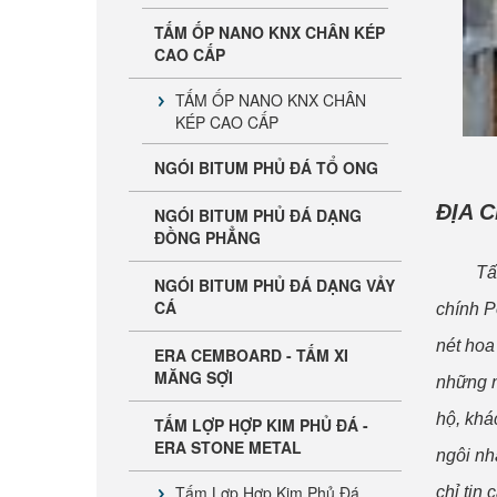
TẤM ỐP NANO KNX CHÂN KÉP
CAO CẤP
TẤM ỐP NANO KNX CHÂN
KÉP CAO CẤP
NGÓI BITUM PHỦ ĐÁ TỔ ONG
ĐỊA 
NGÓI BITUM PHỦ ĐÁ DẠNG
ĐỒNG PHẲNG
Tấm Cemboard ERA Chính Hãng
Tấm
NGÓI BITUM PHỦ ĐÁ DẠNG VẢY
CÁ
| Báo Giá & Phân Phối Toàn Quốc
chính P
nét hoa
ERA CEMBOARD - TẤM XI
MĂNG SỢI
những n
hộ, khá
TẤM LỢP HỢP KIM PHỦ ĐÁ -
ERA STONE METAL
ngôi nh
Tấm Lợp Hợp Kim Phủ Đá
chỉ tin