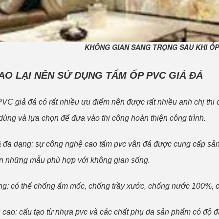
KHÔNG GIAN SANG TRỌNG SAU KHI ỐP
SAO LẠI NÊN SỬ DỤNG TẤM ỐP PVC GIẢ ĐÁ
 giả đá có rất nhiều ưu điểm nên được rất nhiều anh chị thi c
 dùng và lựa chọn để đưa vào thi công hoàn thiện công trình.
đa dạng: sự công nghệ cao tấm pvc vân đá được cung cấp sản 
n những mẫu phù hợp với không gian sống.
g: có thể chống ẩm mốc, chống trầy xước, chống nước 100%, chố
 cao: cấu tạo từ nhựa pvc và các chất phụ da sản phẩm có độ 