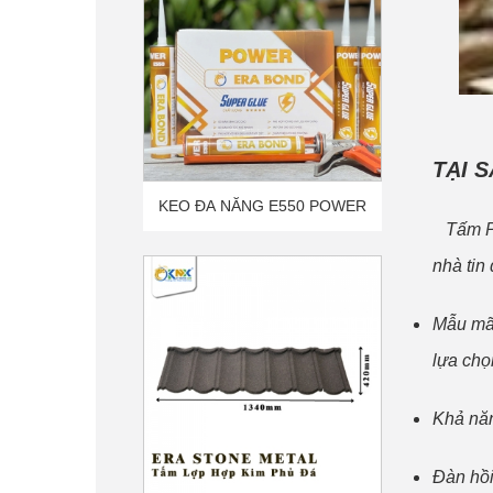
TẠI 
TẤM LỢP HỢP KIM PHỦ ĐÁ -
Tấm PVC
ERA STONE METAL - ER01
nhà tin
Mẫu mã 
lựa chọ
Khả năn
Đàn hồi