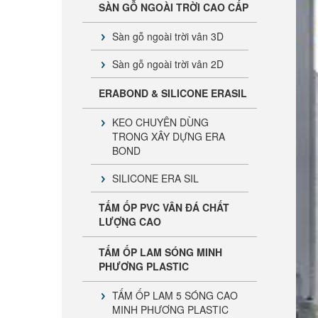
SÀN GỖ NGOÀI TRỜI CAO CẤP
Sàn gỗ ngoài trời vân 3D
Sàn gỗ ngoài trời vân 2D
ERABOND & SILICONE ERASIL
KEO CHUYÊN DÙNG
TRONG XÂY DỰNG ERA
BOND
SILICONE ERA SIL
TẤM ỐP PVC VÂN ĐÁ CHẤT
LƯỢNG CAO
TẤM ỐP LAM SÓNG MINH
PHƯƠNG PLASTIC
TẤM ỐP LAM 5 SÓNG CAO
MINH PHƯƠNG PLASTIC