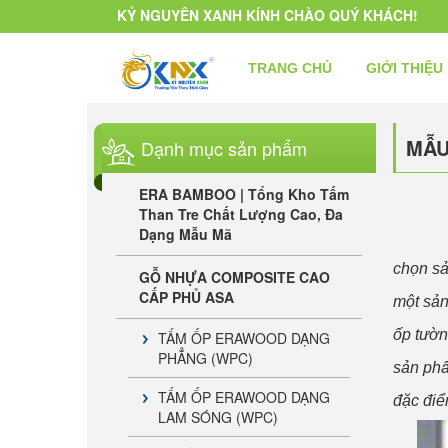
KỶ NGUYÊN XANH KÍNH CHÀO QUÝ KHÁCH!
TRANG CHỦ
GIỚI THIỆU
MẪU
Dạnh mục sản phẩm
ERA BAMBOO | Tổng Kho Tấm
Than Tre Chất Lượng Cao, Đa
Dạng Mẫu Mã
chọn sả
GỖ NHỰA COMPOSITE CAO
CẤP PHỦ ASA
một sản
ốp tườn
TẤM ỐP ERAWOOD DẠNG
PHẲNG (WPC)
sản phẩ
TẤM ỐP ERAWOOD DẠNG
đặc điể
LAM SÓNG (WPC)