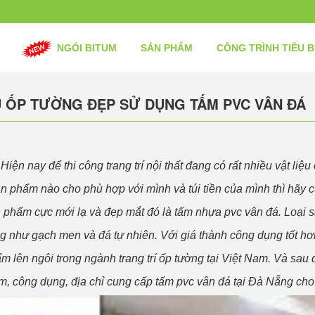
NGÓI BITUM
SẢN PHẨM
CÔNG TRÌNH TIÊU B
 ỐP TƯỜNG ĐẸP SỬ DỤNG TẤM PVC VÂN ĐÁ
Hiện nay để thi công trang trí nội thất đang có rất nhiều vật li
n phẩm nào cho phù hợp với mình và túi tiền của mình thì hãy 
 phẩm cực mới lạ và đẹp mắt đó là tấm nhựa pvc vân đá. Loại sả
g như gạch men và đá tự nhiên. Với giá thành công dụng tốt hơn
m lên ngôi trong ngành trang trí ốp tường tại Việt Nam. Và sau 
m, công dụng, địa chỉ cung cấp tấm pvc vân đá tại Đà Nẵng cho