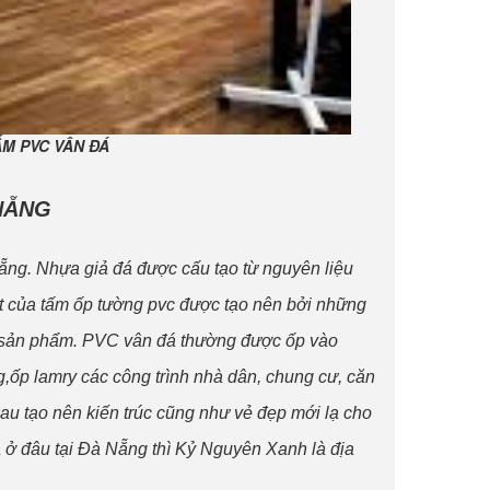
M PVC VÂN ĐÁ
NẴNG
 Nẵng. Nhựa giả đá được cấu tạo từ nguyên liệu
ặt của tấm ốp tường pvc được tạo nên bởi những
ho sản phẩm. PVC vân đá thường được ốp vào
,ốp lamry các công trình nhà dân, chung cư, căn
hau tạo nên kiến trúc cũng như vẻ đẹp mới lạ cho
 ở đâu tại Đà Nẵng thì Kỷ Nguyên Xanh là địa