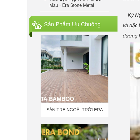
Màu - Era Stone Metal
Kỷ Nguy
SÀN TRE NGOÀI TRỜI ERA
Sản Phẩm Ưu Chuộng
và đặc 
BAMBOO
đường 
KEO ĐA NĂNG E550 POWER