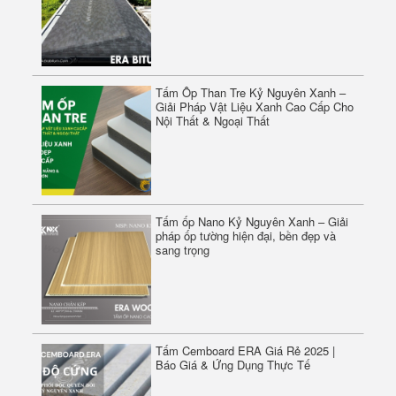
Tấm ốp Nano Kỷ Nguyên Xanh – Giải
pháp ốp tường hiện đại, bền đẹp và
sang trọng
ERASIL SILICONE SEALANT A500 - KEO TRUNG
TÍNH
Tấm Cemboard ERA Giá Rẻ 2025 |
Báo Giá & Ứng Dụng Thực Tế
Gỗ nhựa phủ ASA ERAWOOD – Giải
pháp ốp lát ngoài trời bền đẹp, không
lo phai màu