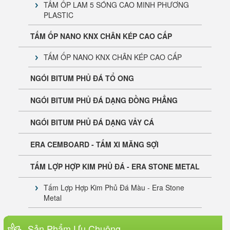
TẤM ỐP LAM 5 SÓNG CAO MINH PHƯƠNG
PLASTIC
SÀN TRE NGOÀI TRỜI ERA BAMBOO
TẤM ỐP NANO KNX CHÂN KÉP CAO CẤP
TẤM ỐP NANO KNX CHÂN KÉP CAO CẤP
NGÓI BITUM PHỦ ĐÁ TỔ ONG
NGÓI BITUM PHỦ ĐÁ DẠNG ĐỒNG PHẲNG
NGÓI BITUM PHỦ ĐÁ DẠNG VẢY CÁ
ERA CEMBOARD - TẤM XI MĂNG SỢI
TẤM LỢP HỢP KIM PHỦ ĐÁ - ERA STONE METAL
Tấm Lợp Hợp Kim Phủ Đá Màu - Era Stone
Metal
KEO ĐA NĂNG E550 POWER
Sản Phẩm Ưu Chuộng