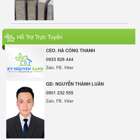
ERA WOOD W100-B07 – Gỗ Nhựa
Ngoài Trời Phủ ASA Cao Cấp | Sang
Hỗ Trợ Trực Tuyến
Trọng – Bền Bỉ – Chống Bay Màu
Sàn gỗ ngoài trời vân 2D màu vàng
CEO. HÀ CÔNG THANH
0933 828 444
Zalo, FB, Viber
Ngói Bitum Phủ Đá ERA BITUM | Giải
Pháp Lợp Mái Hiện Đại & Bền Bỉ
GĐ: NGUYỄN THÀNH LUÂN
0901 232 555
Zalo, FB, Viber
Màng Bitum Chống Thấm Cao Cấp Tại
Đà Nẵng