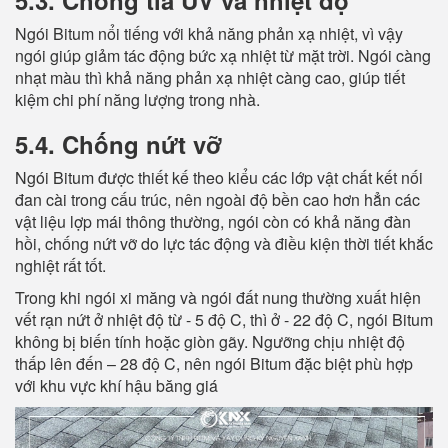
Ngói Bitum nổi tiếng với khả năng phản xạ nhiệt, vì vậy
ngói giúp giảm tác động bức xạ nhiệt từ mặt trời. Ngói càng
nhạt màu thì khả năng phản xạ nhiệt càng cao, giúp tiết
kiệm chi phí năng lượng trong nhà.
5.4. Chống nứt vỡ
Ngói Bitum được thiết kế theo kiểu các lớp vật chất kết nối
đan cài trong cấu trúc, nên ngoài độ bền cao hơn hẳn các
vật liệu lợp mái thông thường, ngói còn có khả năng đàn
hồi, chống nứt vỡ do lực tác động và điều kiện thời tiết khắc
nghiệt rất tốt.
Trong khi ngói xi măng và ngói đất nung thường xuất hiện
vết rạn nứt ở nhiệt độ từ - 5 độ C, thì ở - 22 độ C, ngói Bitum
không bị biến tính hoặc giòn gãy. Ngưỡng chịu nhiệt độ
thấp lên đến – 28 độ C, nên ngói Bitum đặc biệt phù hợp
với khu vực khí hậu băng giá