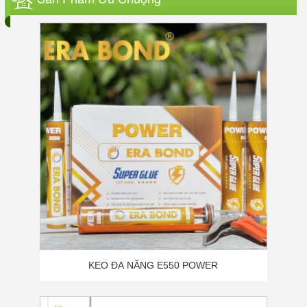
TẤM LỢP HỢP KIM PHỦ ĐÁ - ERA STONE METAL
- ER01