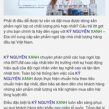
Phải đi đâu để được tư vấn và đặt mua được dòng sản
phẩm ngói lợp có chất lượng phù hợp nhất? Câu trả lời gợi
ý cho bạn chính là hãy đến ngay với
KỶ NGUYÊN
XANH
–
Địa chỉ cung cấp sản phẩm ngói lợp nhà chất lượng hàng
đầu tại Việt Nam.
KỶ NGUYÊN
XANH
chuyên phân phối các loại ngói lợp
nhà BITUM cao cấp nhất trên thị trường nhờ sự hoạt động
hiệu quả của đội ngũ nhân viên tay nghề cao và tận tâm
nhiệt tình. Toàn bộ hệ thống làm việc của
KỶ
NGUYÊN
XANH
được thực hiện chuẩn hóa theo tiêu
chuẩn hiện đại nhất, đảm bảo sẽ đem đến cho khách hàng
những sản phẩm chất lượng và trải nghiệm mua sắm hài
lòng tuyệt đối.
Điều đặc biệt là
KỶ NGUYÊN
XANH
luôn sẵn sàng phục
vụ quý khách hàng trên khắp mọi miền tổ quốc. Tổng đại lý