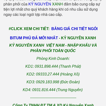
phân phối của
KỶ NGUYÊN
XANH
đảm bảo cung cấp sự
tiện lợi nhất cho quý khách hàng khi có nhu cầu sử dụng
ngay các loại ngói lợp nhà cao cấp.
#CLICK XEM CHI TIẾT:
BẢNG GIÁ CHI TIẾT NGÓI
BITUM PHỦ ĐÁ MỚI NHẤT
- KỶ NGUYÊN XANH
KỶ NGUYÊN XANH VIỆT NAM - NHẬP KHẨU VÀ
PHÂN PHỐI TOÀN QUỐC
Phòng Kinh Doanh:
KD1: 0931.898.444 (Thanh Phát)
KD2: 09333.27.444 (Hoàng Xô)
KD3: 0929.183.998 (Đức Đoàn)
KD4: 0931.816.444 (Trung Nguyên)
---------------------------------------
Công Ty TNHH ĐT TM & XD Kỷ Nguyên Xanh