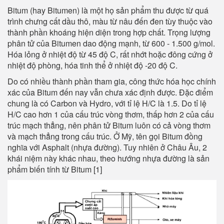
Bitum (hay Bitumen) là một họ sản phẩm thu được từ quá
trình chưng cất dầu thô, màu từ nâu đến đen tùy thuộc vào
thành phần khoáng hiện diện trong hợp chất. Trọng lượng
phân tử của Bitumen dao động mạnh, từ 600 - 1.500 g/mol.
Hóa lỏng ở nhiệt độ từ 45 độ C, rất nhớt hoặc đông cứng ở
nhiệt độ phòng, hóa tinh thể ở nhiệt độ -20 độ C.
Do có nhiều thành phần tham gia, công thức hóa học chính
xác của Bitum đến nay vẫn chưa xác định được. Đặc điểm
chung là có Carbon và Hydro, với tỉ lệ H/C là 1.5. Do tỉ lệ
H/C cao hơn 1 của cấu trúc vòng thơm, thấp hơn 2 của cấu
trúc mạch thẳng, nên phân tử Bitum luôn có cả vòng thơm
và mạch thẳng trong cấu trúc. Ở Mỹ, tên gọi Bitum đồng
nghĩa với Asphalt (nhựa đường). Tuy nhiên ở Châu Âu, 2
khái niệm này khác nhau, theo hướng nhựa đường là sản
phẩm biến tính từ Bitum [1]