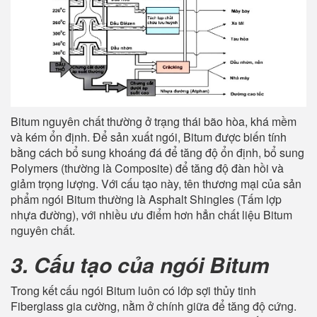
Bitum nguyên chất thường ở trạng thái bão hòa, khá mềm
và kém ổn định. Để sản xuất ngói, Bitum được biến tính
bằng cách bổ sung khoáng đá để tăng độ ổn định, bổ sung
Polymers (thường là Composite) để tăng độ đàn hồi và
giảm trọng lượng. Với cấu tạo này, tên thương mại của sản
phẩm ngói Bitum thường là Asphalt Shingles (Tấm lợp
nhựa đường), với nhiều ưu điểm hơn hẳn chất liệu Bitum
nguyên chất.
3. Cấu tạo của ngói Bitum
Trong kết cấu ngói Bitum luôn có lớp sợi thủy tinh
Fiberglass gia cường, nằm ở chính giữa để tăng độ cứng.