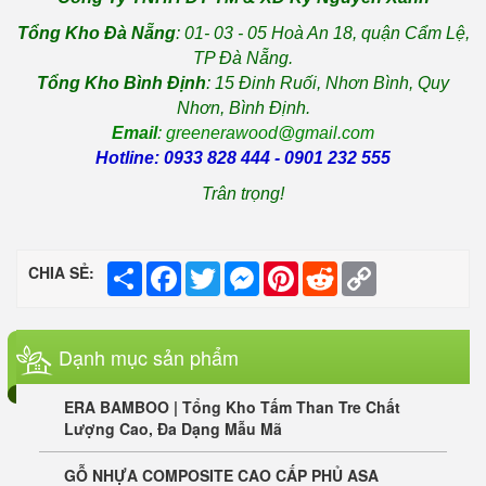
Tổng Kho Đà Nẵng
: 01- 03 - 05 Hoà An 18, quận Cẩm Lệ,
TP Đà Nẵng.
Tổng Kho Bình Định
: 15 Đinh Ruối, Nhơn Bình, Quy
Nhơn, Bình Định.
Email
: greenerawood@gmail.com
Hotline: 0933 828 444 - 0901 232 555
Trân trọng!
Share
Facebook
Twitter
Messenger
Pinterest
Reddit
Copy
CHIA SẺ:
Link
Dạnh mục sản phẩm
ERA BAMBOO | Tổng Kho Tấm Than Tre Chất
Lượng Cao, Đa Dạng Mẫu Mã
GỖ NHỰA COMPOSITE CAO CẤP PHỦ ASA