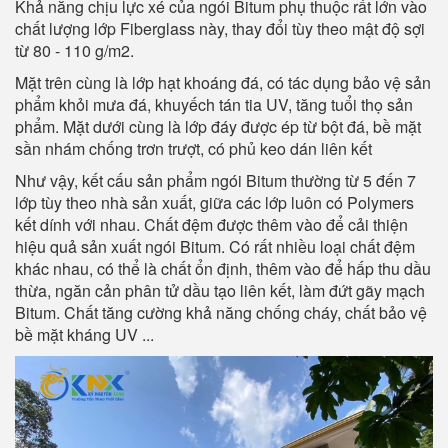
Khả năng chịu lực xé của ngói Bitum phụ thuộc rất lớn vào
chất lượng lớp Fiberglass này, thay đổi tùy theo mật độ sợi
từ 80 - 110 g/m2.
Mặt trên cùng là lớp hạt khoáng đá, có tác dụng bảo vệ sản
phẩm khỏi mưa đá, khuyếch tán tia UV, tăng tuổi thọ sản
phẩm. Mặt dưới cùng là lớp đáy được ép từ bột đá, bề mặt
sần nhám chống trơn trượt, có phủ keo dán liên kết
Như vậy, kết cấu sản phẩm ngói Bitum thường từ 5 đến 7
lớp tùy theo nhà sản xuất, giữa các lớp luôn có Polymers
kết dính với nhau. Chất đệm được thêm vào để cải thiện
hiệu quả sản xuất ngói Bitum. Có rất nhiều loại chất đệm
khác nhau, có thể là chất ổn định, thêm vào để hấp thu dầu
thừa, ngăn cản phân tử dầu tạo liên kết, làm đứt gãy mạch
Bitum. Chất tăng cường khả năng chống cháy, chất bảo vệ
bề mặt kháng UV ...