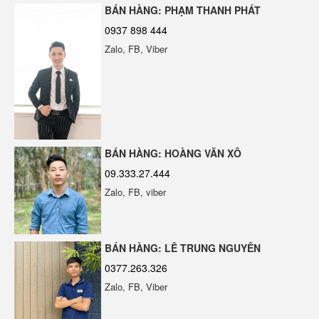
BÁN HÀNG: PHẠM THANH PHÁT
0937 898 444
Zalo, FB, Viber
Keo Đa Năng Dán Tấm Than Tre
LMP20 - 13
ERABOND E550
BÁN HÀNG: HOÀNG VĂN XÔ
Ngói Bitum Phủ Đá và Những Ưu
09.333.27.444
Nhược Điểm
Zalo, FB, viber
BÁN HÀNG: LÊ TRUNG NGUYÊN
0377.263.326
TỔNG KHO GỖ NHỰA NGOÀI TRỜI
PHỦ ASA TẠI ĐÀ NẴNG
Zalo, FB, Viber