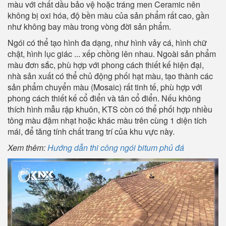
màu với chất dầu bảo vệ hoặc tráng men Ceramic nên
không bị oxi hóa, độ bền màu của sản phẩm rất cao, gần
như không bay màu trong vòng đời sản phẩm.
Ngói có thể tạo hình đa dạng, như hình vảy cá, hình chữ
chật, hình lục giác ... xếp chồng lên nhau. Ngoài sản phẩm
màu đơn sắc, phù hợp với phong cách thiết kế hiện đại,
nhà sản xuất có thể chủ động phối hạt màu, tạo thành các
sản phẩm chuyển màu (Mosaic) rất tinh tế, phù hợp với
phong cách thiết kế cổ điển và tân cổ điển. Nếu không
thích hình mẫu rập khuôn, KTS còn có thể phối hợp nhiều
tông màu đậm nhạt hoặc khác màu trên cùng 1 diện tích
mái, để tăng tính chất trang trí của khu vực này.
Xem thêm:
Hướng dẫn thi công ngói bitum phủ đá