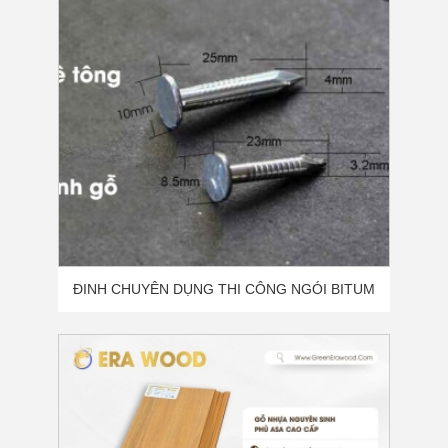
GỖ NHỰA NGOÀI TRỜI ASA W120 - B07
Gỗ Nhựa Phủ ASA Là Gì? Cấu Tạo,
Ưu Điểm Và Lý Do Trở Thành Xu