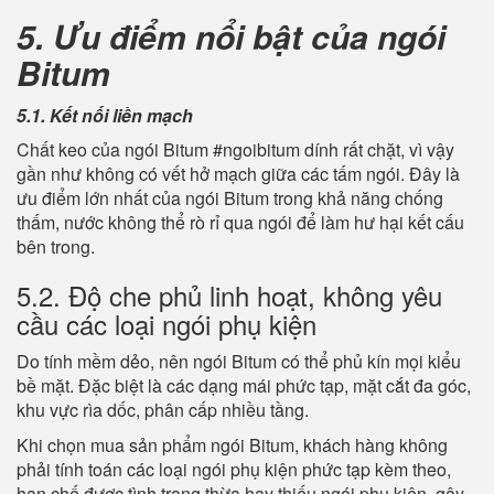
5. Ưu điểm nổi bật của ngói
Bitum
5.1. Kết nối liền mạch
Chất keo của ngói Bitum #ngoibitum dính rất chặt, vì vậy
gần như không có vết hở mạch giữa các tấm ngói. Đây là
ưu điểm lớn nhất của ngói Bitum trong khả năng chống
thấm, nước không thể rò rỉ qua ngói để làm hư hại kết cấu
bên trong.
5.2. Độ che phủ linh hoạt, không yêu
cầu các loại ngói phụ kiện
Do tính mềm dẻo, nên ngói Bitum có thể phủ kín mọi kiểu
bề mặt. Đặc biệt là các dạng mái phức tạp, mặt cắt đa góc,
khu vực rìa dốc, phân cấp nhiều tầng.
Khi chọn mua sản phẩm ngói Bitum, khách hàng không
phải tính toán các loại ngói phụ kiện phức tạp kèm theo,
hạn chế được tình trạng thừa hay thiếu ngói phụ kiện, gây