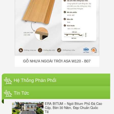
Hướng Vật Liệu Ngoài Trời Cao Cấp
Keo ERABOND – Giải pháp keo dán
đa năng tốt nhất hiện nay
ERASIL SILICONE SEALANT A300
ERA BITUM – Ngói Bitum Phủ Đá Cao
Cấp, Bền 30 Năm, Đẹp Chuẩn Quốc
Tế
Hệ Thống Phân Phối
Tin Tức
Tấm Ốp Than Tre Kỷ Nguyên Xanh –
Giải Pháp Vật Liệu Xanh Cao Cấp Cho
Nội Thất & Ngoại Thất