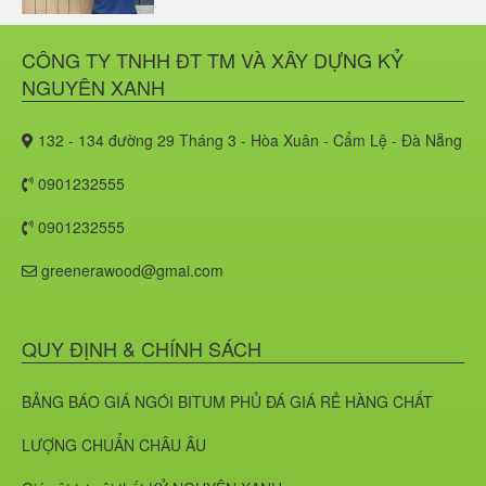
PVC VÂN ĐÁ MÃ 8607
CÔNG TY TNHH ĐT TM VÀ XÂY DỰNG KỶ
Lợi Ích Của Gỗ Nhựa Ngoài Trời Phủ
NGUYÊN XANH
ASA Erawood
132 - 134 đường 29 Tháng 3 - Hòa Xuân - Cẩm Lệ - Đà Nẵng
0901232555
0901232555
Giới thiệu về Ván OSB và Ván Gỗ
Dăm Định Hướng
greenerawood@gmai.com
QUY ĐỊNH & CHÍNH SÁCH
Gỗ Nhựa: Giải Pháp Vật Liệu Xây
BẢNG BÁO GIÁ NGÓI BITUM PHỦ ĐÁ GIÁ RẺ HÀNG CHẤT
Dựng Bền Vững & Thân Thiện Môi
Trường
LƯỢNG CHUẨN CHÂU ÂU
Đồng Phẳng - Xanh Dương