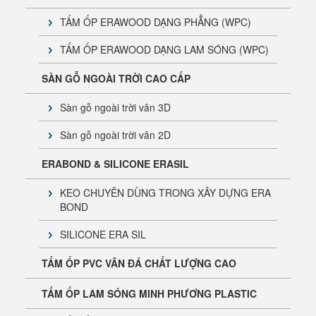
TẤM ỐP ERAWOOD DẠNG PHẲNG (WPC)
TẤM ỐP ERAWOOD DẠNG LAM SÓNG (WPC)
Tấm Cemboard ERA Chính Hãng | Báo Giá & Phân
SÀN GỖ NGOÀI TRỜI CAO CẤP
Phối Toàn Quốc
Sàn gỗ ngoài trời vân 3D
Sàn gỗ ngoài trời vân 2D
ERABOND & SILICONE ERASIL
KEO CHUYÊN DÙNG TRONG XÂY DỰNG ERA
BOND
SILICONE ERA SIL
TẤM ỐP PVC VÂN ĐÁ CHẤT LƯỢNG CAO
TẤM ỐP LAM SÓNG MINH PHƯƠNG PLASTIC