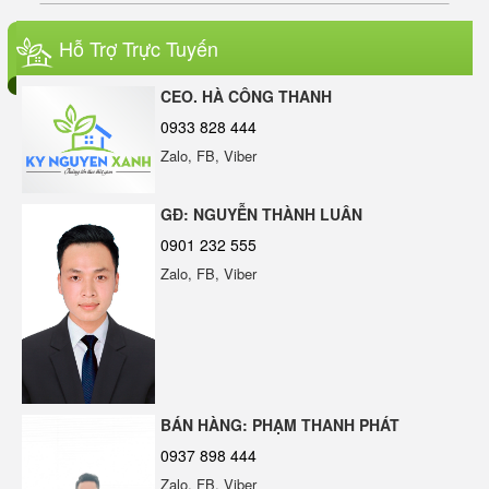
ERA WOOD W100-B07 – Gỗ Nhựa
Ngoài Trời Phủ ASA Cao Cấp | Sang
Hỗ Trợ Trực Tuyến
Trọng – Bền Bỉ – Chống Bay Màu
Sàn gỗ ngoài trời vân 2D màu vàng
CEO. HÀ CÔNG THANH
0933 828 444
Zalo, FB, Viber
Ngói Bitum Phủ Đá ERA BITUM | Giải
Pháp Lợp Mái Hiện Đại & Bền Bỉ
GĐ: NGUYỄN THÀNH LUÂN
0901 232 555
Zalo, FB, Viber
Màng Bitum Chống Thấm Cao Cấp Tại
Đà Nẵng
BÁN HÀNG: PHẠM THANH PHÁT
0937 898 444
Zalo, FB, Viber