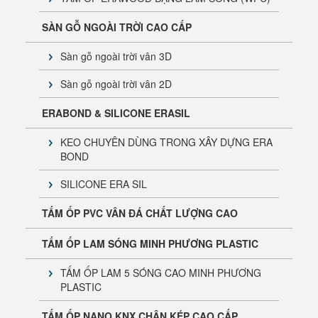
Tấm Cemboard ERA Chính Hãng | Báo Giá & Phân
SÀN GỖ NGOÀI TRỜI CAO CẤP
Phối Toàn Quốc
Sàn gỗ ngoài trời vân 3D
Sàn gỗ ngoài trời vân 2D
ERABOND & SILICONE ERASIL
KEO CHUYÊN DÙNG TRONG XÂY DỰNG ERA
BOND
SILICONE ERA SIL
TẤM ỐP PVC VÂN ĐÁ CHẤT LƯỢNG CAO
TẤM ỐP LAM SÓNG MINH PHƯƠNG PLASTIC
TẤM ỐP LAM 5 SÓNG CAO MINH PHƯƠNG
PLASTIC
SÀN TRE NGOÀI TRỜI ERA BAMBOO
TẤM ỐP NANO KNX CHÂN KÉP CAO CẤP