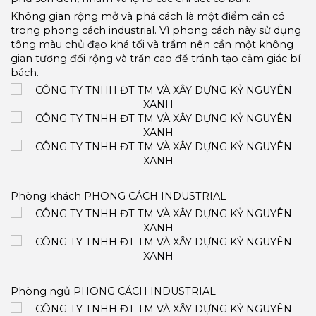
Không gian rộng mở và phá cách là một điểm cần có
trong phong cách industrial. Vì phong cách này sử dụng
tông màu chủ đạo khá tối và trầm nên cần một không
gian tương đối rộng và trần cao để tránh tạo cảm giác bí
bách.
Phòng khách PHONG CÁCH INDUSTRIAL
Phòng ngủ PHONG CÁCH INDUSTRIAL