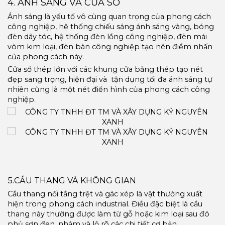
4. ÁNH SÁNG VÀ CỬA SỔ
Ánh sáng là yếu tố vô cùng quan trọng của phong cách
công nghiệp, hệ thống chiếu sáng ánh sáng vàng, bóng
đèn dây tóc, hệ thống đèn lồng công nghiệp, đèn mái
vòm kim loại, đèn bàn công nghiệp tạo nên điểm nhấn
của phong cách này.
Cửa sổ thép lớn với các khung cửa bằng thép tạo nét
đẹp sang trọng, hiện đại và tận dụng tối đa ánh sáng tự
nhiên cũng là một nét điển hình của phong cách công
nghiệp.
5.CẦU THANG VÀ KHÔNG GIAN
Cầu thang nối tầng trệt và gác xép là vật thường xuất
hiện trong phong cách industrial. Điều đặc biệt là cầu
thang này thường được làm từ gỗ hoặc kim loại sau đó
phủ sơn đen, nhám và lộ rõ các chi tiết cơ bản.