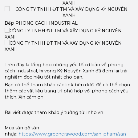
Bếp PHONG CÁCH INDUSTRIAL
Trên đây là tổng hợp những yếu tố cơ bản về phong
cách Industrial, hi vọng Kỷ Nguyên Xanh đã đem lại trải
nghiệm đọc hiểu tốt nhất cho bạn.
Bạn có thể tham khảo các link bên dưới để có thể chọn
thêm các vật liệu trang trí phù hợp với phong cách yêu
thích. Xin cám ơn
Bài viết được tham khảo ý tưởng từ: inho.vn
Mua sàn gỗ sàn
nhựa:
https://www.greenerawood.com/san-pham/san-