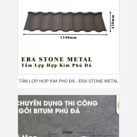
ĐINH CHUYÊN DỤNG THI CÔNG NGÓI BITUM
PHỦ ĐÁ