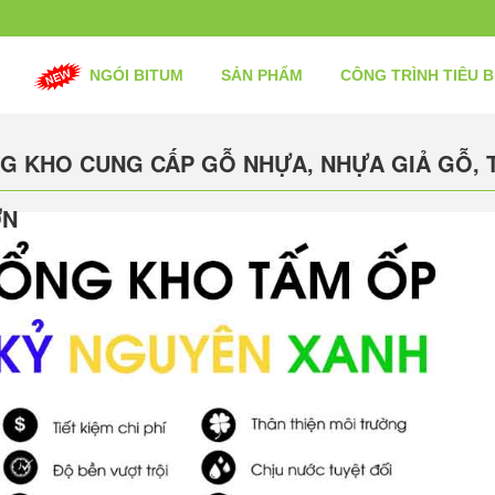
NGÓI BITUM
SẢN PHẨM
CÔNG TRÌNH TIÊU B
G KHO CUNG CẤP GỖ NHỰA, NHỰA GIẢ GỖ, T
ƠN