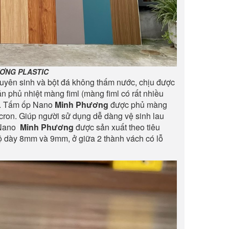
ƯƠNG PLASTIC
yên sinh và bột đá không thấm nước, chịu được
 phủ nhiệt màng fiml (màng fiml có rất nhiều
.). Tấm ốp Nano
Minh Phương
được phủ màng
Micron. Giúp người sử dụng dễ dàng vệ sinh lau
p Nano
Minh Phương
được sản xuất theo tiêu
ộ dày 8mm và 9mm, ở giữa 2 thành vách có lỗ