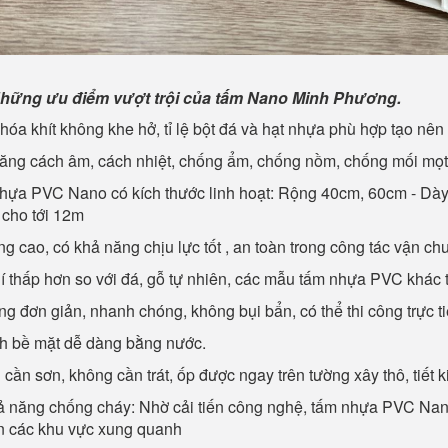
 Những ưu điểm vượt trội của tấm Nano Minh Phương.
hóa khít không khe hở, tỉ lệ bột đá và hạt nhựa phù hợp tạo nên 
năng cách âm, cách nhiệt, chống ẩm, chống nồm, chống mối mọt,
hựa PVC Nano có kích thước linh hoạt: Rộng 40cm, 60cm - Dày 
 cho tới 12m
ng cao, có khả năng chịu lực tốt , an toàn trong công tác vận chu
hí thấp hơn so với đá, gỗ tự nhiên, các mẫu tấm nhựa PVC khác t
ông đơn giản, nhanh chóng, không bụi bẩn, có thể thi công trực t
nh bề mặt dễ dàng bằng nước.
cần sơn, không cần trát, ốp được ngay trên tường xây thô, tiết ki
ả năng chống cháy: Nhờ cải tiến công nghệ, tấm nhựa PVC Nan
n các khu vực xung quanh