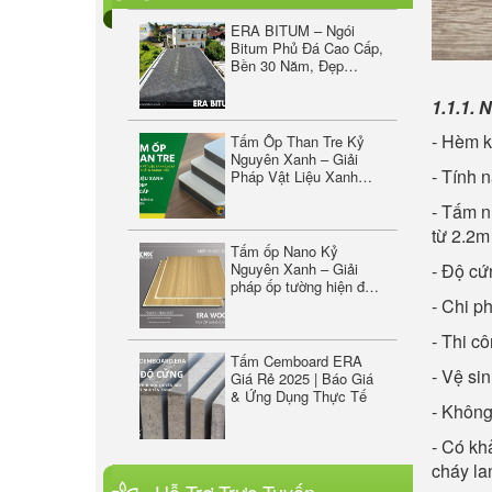
Tấm Ốp Than Tre Kỷ
Nguyên Xanh – Giải
Pháp Vật Liệu Xanh
Cao Cấp Cho Nội Thất
& Ngoại Thất
1.1.1.
- Hèm k
Tấm ốp Nano Kỷ
Nguyên Xanh – Giải
ERASIL SILICONE SEALANT
- Tính 
pháp ốp tường hiện đại,
bền đẹp và sang trọng
A500 - KEO TRUNG TÍNH
- Tấm n
từ 2.2m
Tấm Cemboard ERA
- Độ cứ
Giá Rẻ 2025 | Báo Giá
& Ứng Dụng Thực Tế
- Chi p
- Thi c
Gỗ nhựa phủ ASA
- Vệ si
ERAWOOD – Giải pháp
ốp lát ngoài trời bền
- Không 
đẹp, không lo phai màu
- Có kh
cháy la
Sàn gỗ ngoài trời vân 2D màu
ERA WOOD W100-B07
– Gỗ Nhựa Ngoài Trời