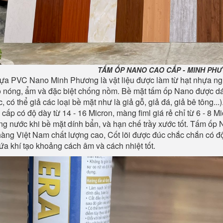
TẤM ỐP NANO CAO CẤP - MINH PH
a PVC Nano Minh Phương là vật liệu được làm từ hạt nhựa ngu
ộ nóng, ẩm và đặc biệt chống nồm. Bề mặt tấm ốp Nano được dán
, có thể giả các loại bề mặt như là giả gỗ, giả đá, giả bê tông..
o cấp có độ dày từ 14 - 16 Micron, màng fiml giá rẻ chỉ từ 6 - 8 
ng nước khi bề mặt dính bẩn, và hạn chế trầy xước tốt. Tấm ố
àng Việt Nam chất lượng cao, Cốt lõi được đúc chắc chắn có đ
ứa khí tạo khoảng cách âm và cách nhiệt tốt.