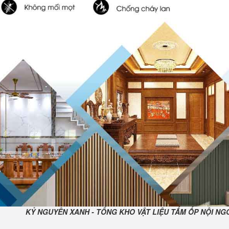
KỶ NGUYÊN XANH - TỔNG KHO VẬT LIỆU TẤM ỐP NỘI NGO