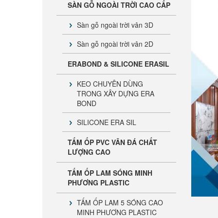
SÀN GỖ NGOÀI TRỜI CAO CẤP
Sàn gỗ ngoài trời vân 3D
Sàn gỗ ngoài trời vân 2D
ERABOND & SILICONE ERASIL
KEO CHUYÊN DÙNG
TRONG XÂY DỰNG ERA
BOND
SILICONE ERA SIL
TẤM ỐP PVC VÂN ĐÁ CHẤT
LƯỢNG CAO
TẤM ỐP LAM SÓNG MINH
PHƯƠNG PLASTIC
Tấm Cemboard ERA Chính Hãng
TẤM ỐP LAM 5 SÓNG CAO
MINH PHƯƠNG PLASTIC
| Báo Giá & Phân Phối Toàn Quốc