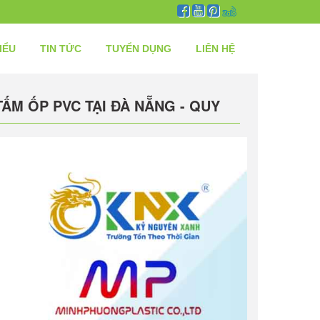
IỂU
TIN TỨC
TUYỂN DỤNG
LIÊN HỆ
ẤM ỐP PVC TẠI ĐÀ NẴNG - QUY