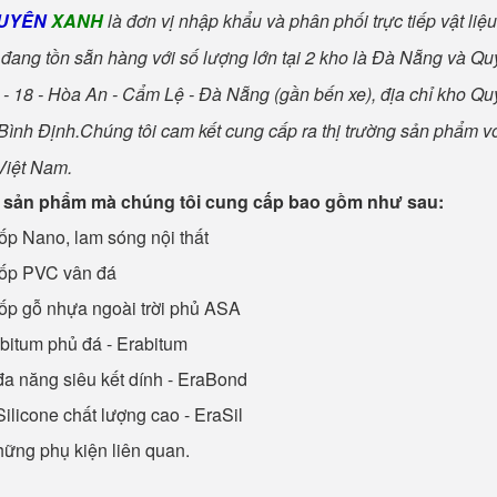
UYÊN
XANH
là đơn vị nhập khẩu và phân phối trực tiếp vật liệ
i đang tồn sẵn hàng với số lượng lớn tại 2 kho là Đà Nẵng và Q
- 18 - Hòa An - Cẩm Lệ - Đà Nẵng (gần bến xe), địa chỉ kho Q
Bình Định.Chúng tôi cam kết cung cấp ra thị trường sản phẩm với
Việt Nam.
sản phẩm mà chúng tôi cung cấp bao gồm như sau:
ốp Nano, lam sóng nội thất
 ốp PVC vân đá
ốp gỗ nhựa ngoài trời phủ ASA
 bitum phủ đá - Erabitum
đa năng siêu kết dính - EraBond
Silicone chất lượng cao - EraSil
hững phụ kiện liên quan.