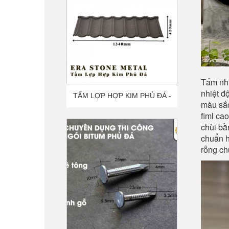
Tấm nhự
nhiệt đ
ĐINH CHUYÊN DỤNG THI CÔNG
màu sắc
fiml ca
NGÓI BITUM PHỦ ĐÁ
chùi bằ
chuẩn h
rỗng ch