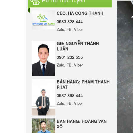
Hỗ Trợ Trực Tuyến
Phủ ASA Cao Cấp |
vàng
Sang Trọng – Bền Bỉ –
CEO. HÀ CÔNG THANH
Chống Bay Màu
0933 828 444
Ngói Bitum Phủ Đá
ERA BITUM | Giải Pháp
Zalo, FB, Viber
Lợp Mái Hiện Đại & Bền
Bỉ
GĐ: NGUYỄN THÀNH
LUÂN
Màng Bitum Chống
0901 232 555
Thấm Cao Cấp Tại Đà
Nẵng
Zalo, FB, Viber
LMP20 - 13
BÁN HÀNG: PHẠM THANH
Keo Đa Năng Dán Tấm
PHÁT
Than Tre ERABOND
E550
0937 898 444
Zalo, FB, Viber
Ngói Bitum Phủ Đá và
Những Ưu Nhược Điểm
BÁN HÀNG: HOÀNG VĂN
XÔ