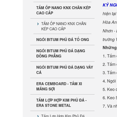
KỶ NG
TẤM ỐP NANO KNX CHÂN KÉP
CAO CẤP
hiện tạ
Hòa An 
TẤM ỐP NANO KNX CHÂN
KÉP CAO CẤP
Nhơn - 
trường 
NGÓI BITUM PHỦ ĐÁ TỔ ONG
Những 
NGÓI BITUM PHỦ ĐÁ DẠNG
1. Tấm 
ĐỒNG PHẲNG
SÀN TRE NGOÀI TRỜI ERA
2. Tấm
NGÓI BITUM PHỦ ĐÁ DẠNG VẢY
3. Tấm 
CÁ
BAMBOO
4. Ngói
ERA CEMBOARD - TẤM XI
5. Keo 
MĂNG SỢI
6. Keo 
TẤM LỢP HỢP KIM PHỦ ĐÁ -
ERA STONE METAL
7. Và n
Tấm Lợp Hợp Kim Phủ Đá