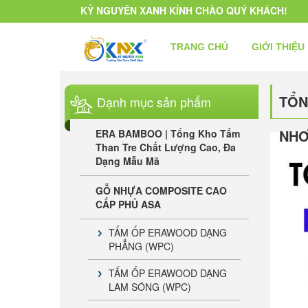
KỶ NGUYÊN XANH KÍNH CHÀO QUÝ KHÁCH!
TRANG CHỦ
GIỚI THIỆU
TỔN
Dạnh mục sản phẩm
NH
ERA BAMBOO | Tổng Kho Tấm
Than Tre Chất Lượng Cao, Đa
Dạng Mẫu Mã
GỖ NHỰA COMPOSITE CAO
CẤP PHỦ ASA
TẤM ỐP ERAWOOD DẠNG
PHẲNG (WPC)
TẤM ỐP ERAWOOD DẠNG
LAM SÓNG (WPC)