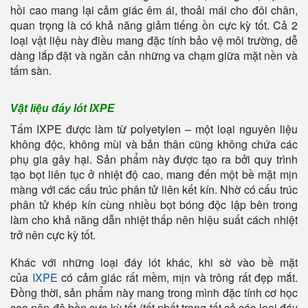
hồi cao mang lại cảm giác êm ái, thoải mái cho đôi chân,
quan trọng là có khả năng giảm tiếng ồn cực kỳ tốt. Cả 2
loại vật liệu này điều mang đặc tính bảo vệ môi trường, dễ
dàng lắp đặt và ngăn cản những va chạm giữa mặt nền và
tấm sàn.
Vật liệu đáy lót IXPE
Tấm IXPE được làm từ polyetylen – một loại nguyên liệu
không độc, không mùi và bản thân cũng không chứa các
phụ gia gây hại. Sản phẩm này được tạo ra bởi quy trình
tạo bọt liên tục ở nhiệt độ cao, mang đến một bề mặt mịn
màng với các cấu trúc phân tử liên kết kín. Nhờ có cấu trúc
phân tử khép kín cùng nhiều bọt bóng độc lập bên trong
làm cho khả năng dẫn nhiệt thấp nên hiệu suất cách nhiệt
trở nên cực kỳ tốt.
Khác với những loại đáy lót khác, khi sờ vào bề mặt
của
IXPE
có cảm giác rất mềm, mịn và trông rất đẹp mắt.
Đồng thời, sản phẩm này mang trong mình đặc tính cơ học
cao nên độ bền cực kỳ tốt (tốt nhất trong tất cả các loại đáy