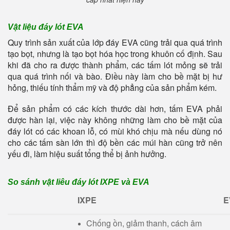
Vật liệu đáy lót EVA
Quy trình sản xuất của lớp đáy EVA cũng trải qua quá trình
tạo bọt, nhưng là tạo bọt hóa học trong khuôn cố định. Sau
khi đã cho ra được thành phẩm, các tấm lót mỏng sẽ trải
qua quá trình nối và bào. Điều này làm cho bề mặt bị hư
hỏng, thiếu tính thẩm mỹ và độ phẳng của sản phẩm kém.
Để sản phẩm có các kích thước dài hơn, tấm EVA phải
được hàn lại, việc này không những làm cho bề mặt của
đáy lót có các khoan lỗ, có mùi khó chịu mà nếu dùng nó
cho các tấm sàn lớn thì độ bền các múi hàn cũng trở nên
yếu đi, làm hiệu suất tổng thể bị ảnh hưởng.
So sánh vật liêu đáy lót IXPE và EVA
IXPE
E
Chống ồn, giảm thanh, cách âm