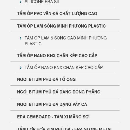
SILICONE ERA SIL
TẤM ỐP PVC VÂN ĐÁ CHẤT LƯỢNG CAO
TẤM ỐP LAM SÓNG MINH PHƯƠNG PLASTIC
TẤM ỐP LAM 5 SÓNG CAO MINH PHƯƠNG
PLASTIC
Tấm Cemboard ERA Chính Hãng | Báo Giá & Phân
TẤM ỐP NANO KNX CHÂN KÉP CAO CẤP
Phối Toàn Quốc
TẤM ỐP NANO KNX CHÂN KÉP CAO CẤP
NGÓI BITUM PHỦ ĐÁ TỔ ONG
NGÓI BITUM PHỦ ĐÁ DẠNG ĐỒNG PHẲNG
NGÓI BITUM PHỦ ĐÁ DẠNG VẢY CÁ
ERA CEMBOARD - TẤM XI MĂNG SỢI
TẤM LỢP HỢP KIM PHỦ ĐÁ - ERA STONE METAL