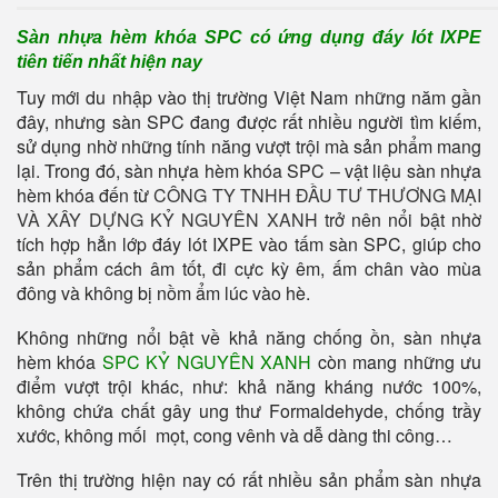
Sàn nhựa hèm khóa SPC có ứng dụng đáy lót IXPE
tiên tiến nhất hiện nay
Tuy mới du nhập vào thị trường Việt Nam những năm gần
đây, nhưng sàn SPC đang được rất nhiều người tìm kiếm,
sử dụng nhờ những tính năng vượt trội mà sản phẩm mang
lại. Trong đó, sàn nhựa hèm khóa SPC – vật liệu sàn nhựa
hèm khóa đến từ
CÔNG TY TNHH ĐẦU TƯ THƯƠNG MẠI
VÀ XÂY DỰNG KỶ NGUYÊN XANH
trở nên nổi bật nhờ
tích hợp hẳn lớp đáy lót IXPE vào tấm sàn SPC, giúp cho
sản phẩm cách âm tốt, đi cực kỳ êm, ấm chân vào mùa
đông và không bị nồm ẩm lúc vào hè.
Không những nổi bật về khả năng chống ồn, sàn nhựa
hèm khóa
SPC KỶ NGUYÊN XANH
còn mang những ưu
điểm vượt trội khác, như: khả năng kháng nước 100%,
không chứa chất gây ung thư Formaldehyde, chống trầy
xước, không mối mọt, cong vênh và dễ dàng thi công…
Trên thị trường hiện nay có rất nhiều sản phẩm sàn nhựa