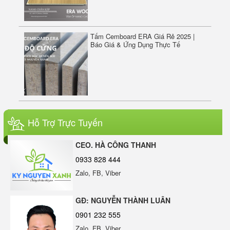
Tấm Cemboard ERA Giá Rẻ 2025 |
Báo Giá & Ứng Dụng Thực Tế
Gỗ nhựa phủ ASA ERAWOOD – Giải
pháp ốp lát ngoài trời bền đẹp, không
Hỗ Trợ Trực Tuyến
lo phai màu
ERASIL SILICONE SEALANT A500 - KEO TRUNG
CEO. HÀ CÔNG THANH
0933 828 444
TÍNH
Zalo, FB, Viber
ERA WOOD W100-B07 – Gỗ Nhựa
Ngoài Trời Phủ ASA Cao Cấp | Sang
GĐ: NGUYỄN THÀNH LUÂN
Trọng – Bền Bỉ – Chống Bay Màu
0901 232 555
Zalo, FB, Viber