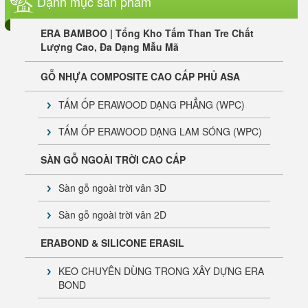
Dạnh mục sản phẩm
ERA BAMBOO | Tổng Kho Tấm Than Tre Chất
Lượng Cao, Đa Dạng Mẫu Mã
GỖ NHỰA COMPOSITE CAO CẤP PHỦ ASA
TẤM ỐP ERAWOOD DẠNG PHẲNG (WPC)
TẤM ỐP ERAWOOD DẠNG LAM SÓNG (WPC)
SÀN GỖ NGOÀI TRỜI CAO CẤP
Sàn gỗ ngoài trời vân 3D
Sàn gỗ ngoài trời vân 2D
ERABOND & SILICONE ERASIL
KEO CHUYÊN DÙNG TRONG XÂY DỰNG ERA
BOND