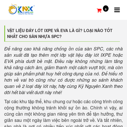
0
VẬT LIỆU ĐÁY LÓT IXPE VÀ EVA LÀ GÌ? LOẠI NÀO TỐT
NHẤT CHO SÀN NHỰA SPC?
Để nâng cao khả năng chống ồn của sàn SPC, các nhà
sản xuất đã tạo thêm một lớp vật liệu đáy lót IXPE hoặc
EVA phía dưới bề mặt. Điều này không những làm tăng
khả năng cách âm, giảm thanh một cách vượt trội, mà còn
giúp sản phẩm phát huy hết công dụng của nó. Để hiểu rõ
hơn về vai trò cũng như có được những so sánh khách
quan về 2 loại đáy lót này, hãy cùng Kỷ Nguyên Xanh theo
dõi hết bài viết dưới này nhé!
Tại các khu tập thể, khu chung cư hoặc các công trình công
cộng thường không tránh khỏi sự ồn ào. Chính vì vậy, ai
cũng cần một không gian riêng yên tĩnh để tận hưởng, thư
giản sau một ngày làm việc bên ngoài trở về. Và tất nhiên,
sàn nhà là nơi có nhiều tiếp xúc nhất với các hoạt động