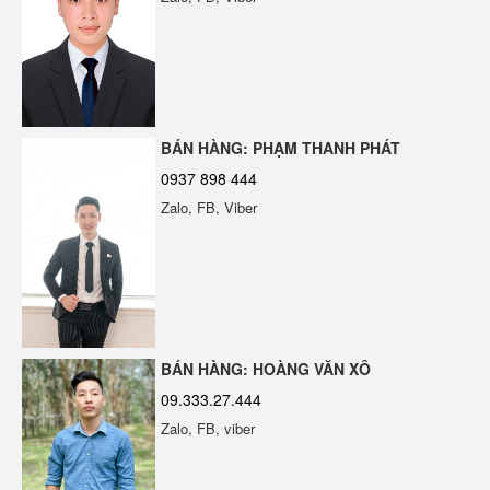
Ngói Bitum Phủ Đá ERA BITUM | Giải
Pháp Lợp Mái Hiện Đại & Bền Bỉ
BÁN HÀNG: PHẠM THANH PHÁT
0937 898 444
Zalo, FB, Viber
Màng Bitum Chống Thấm Cao Cấp Tại
Sàn gỗ ngoài trời vân 2D màu vàng
Đà Nẵng
BÁN HÀNG: HOÀNG VĂN XÔ
Keo Đa Năng Dán Tấm Than Tre
09.333.27.444
ERABOND E550
Zalo, FB, viber