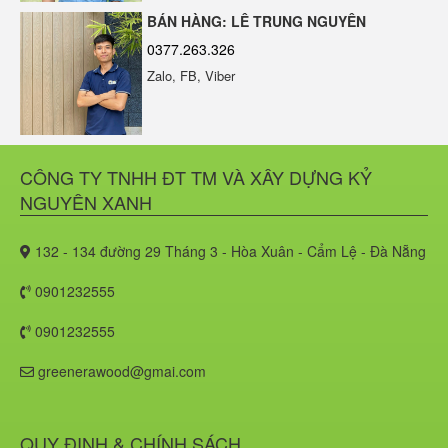
BÁN HÀNG: LÊ TRUNG NGUYÊN
0377.263.326
Ngói Bitum Phủ Đá và Những Ưu
Nhược Điểm
Zalo, FB, Viber
LMP20 - 13
CÔNG TY TNHH ĐT TM VÀ XÂY DỰNG KỶ
TỔNG KHO GỖ NHỰA NGOÀI TRỜI
NGUYÊN XANH
PHỦ ASA TẠI ĐÀ NẴNG
132 - 134 đường 29 Tháng 3 - Hòa Xuân - Cẩm Lệ - Đà Nẵng
0901232555
0901232555
Lợi Ích Của Gỗ Nhựa Ngoài Trời Phủ
ASA Erawood
greenerawood@gmai.com
QUY ĐỊNH & CHÍNH SÁCH