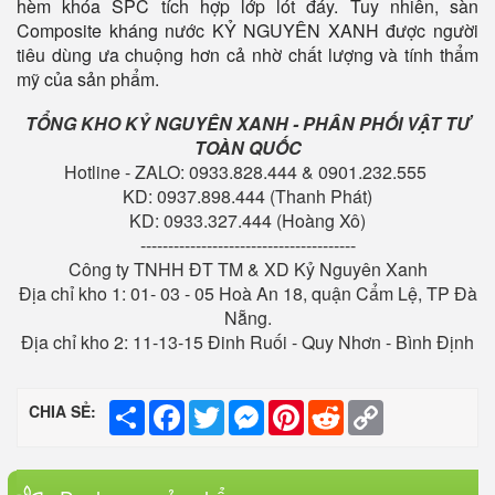
hèm khóa SPC tích hợp lớp lót đáy. Tuy nhiên, sàn
Composite kháng nước KỶ NGUYÊN XANH được người
tiêu dùng ưa chuộng hơn cả nhờ chất lượng và tính thẩm
mỹ của sản phẩm.
TỔNG KHO KỶ NGUYÊN XANH - PHÂN PHỐI VẬT TƯ
TOÀN QUỐC
Hotline - ZALO: 0933.828.444 & 0901.232.555
KD: 0937.898.444 (Thanh Phát)
KD: 0933.327.444 (Hoàng Xô)
---------------------------------------
Công ty TNHH ĐT TM & XD Kỷ Nguyên Xanh
Địa chỉ kho 1: 01- 03 - 05 Hoà An 18, quận Cẩm Lệ, TP Đà
Nẵng.
Địa chỉ kho 2: 11-13-15 Đinh Ruối - Quy Nhơn - Bình Định
Share
Facebook
Twitter
Messenger
Pinterest
Reddit
Copy
CHIA SẺ:
Link