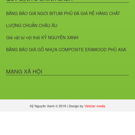
Giới thiệu về Ván OSB và Ván Gỗ
BẢNG BÁO GIÁ NGÓI BITUM PHỦ ĐÁ GIÁ RẺ HÀNG CHẤT
Dăm Định Hướng
LƯỢNG CHUẨN CHÂU ÂU
PVC VÂN ĐÁ MÃ 8607
Giá vật tư nội thất KỶ NGUYÊN XANH
BẢNG BÁO GIÁ GỖ NHỰA COMPOSITE ERAWOOD PHỦ ASA
Gỗ Nhựa: Giải Pháp Vật Liệu Xây
Dựng Bền Vững & Thân Thiện Môi
Trường
MẠNG XÃ HỘI
Tấm Cemboard là gì?
Kỷ Nguyên Xanh © 2019 | Design by
Vietstar media