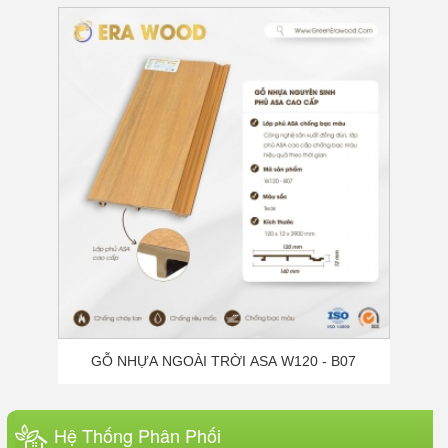
PHỦ ĐÁ
Gỗ Nhựa Phủ ASA Là Gì? Cấu Tạo,
Ưu Điểm Và Lý Do Trở Thành Xu
Hướng Vật Liệu Ngoài Trời Cao Cấp
GỖ NHỰA NGOÀI TRỜI ASA W120 - B07
Keo ERABOND – Giải pháp keo dán
đa năng tốt nhất hiện nay
Hệ Thống Phân Phối