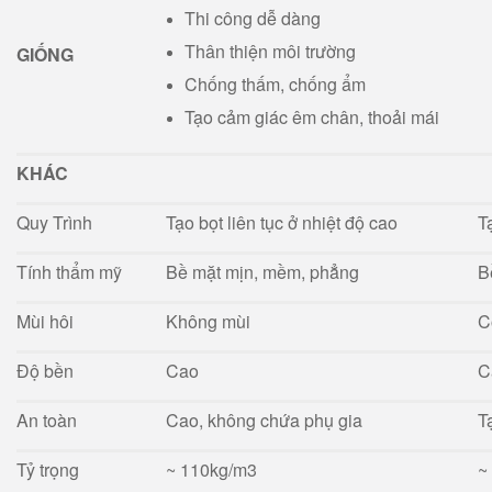
Thi công dễ dàng
Thân thiện môi trường
GIỐNG
Chống thấm, chống ẩm
Tạo cảm giác êm chân, thoải mái
KHÁC
Quy Trình
Tạo bọt liên tục ở nhiệt độ cao
T
Tính thẩm mỹ
Bề mặt mịn, mềm, phẳng
B
Mùi hôi
Không mùi
C
Độ bền
Cao
C
An toàn
Cao, không chứa phụ gia
T
Tỷ trọng
~ 110kg/m3
~