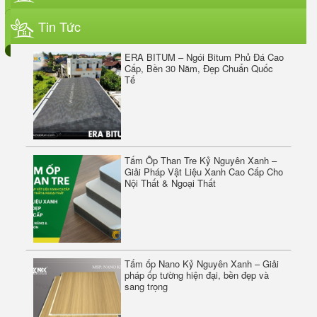
Tin Tức
ERA BITUM – Ngói Bitum Phủ Đá Cao
Cấp, Bền 30 Năm, Đẹp Chuẩn Quốc
Tế
Tấm Ốp Than Tre Kỷ Nguyên Xanh –
Giải Pháp Vật Liệu Xanh Cao Cấp Cho
Nội Thất & Ngoại Thất
ERASIL SILICONE SEALANT A300
Tấm ốp Nano Kỷ Nguyên Xanh – Giải
pháp ốp tường hiện đại, bền đẹp và
sang trọng