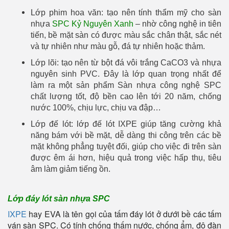
Lớp phim hoa văn: tạo nên tính thẩm mỹ cho sàn
nhựa
SPC Kỷ Nguyên Xanh
– nhờ công nghệ in tiên
tiến, bề mặt sàn có được màu sắc chân thật, sắc nét
và tự nhiên như màu gỗ, đá tự nhiên hoặc thảm.
Lớp lõi: tạo nên từ bột đá vôi trắng CaCO3 và nhựa
nguyên sinh PVC. Đây là lớp quan trọng nhất để
làm ra một sản phẩm Sàn nhựa công nghệ SPC
chất lượng tốt, độ bền cao lên tới 20 năm, chống
nước 100%, chịu lực, chịu va đập…
Lớp đế lót: lớp đế lót IXPE giúp tăng cường khả
năng bám với bề mặt, dễ dàng thi công trên các bề
mặt không phẳng tuyệt đối, giúp cho việc đi trên sàn
được êm ái hơn, hiệu quả trong việc hấp thụ, tiêu
âm làm giảm tiếng ồn.
Lớp đáy lót sàn nhựa SPC
IXPE
hay EVA là tên gọi của tấm đáy lót ở dưới bề các tấm
ván sàn SPC. Có tính chống thấm nước, chống ẩm, độ đàn