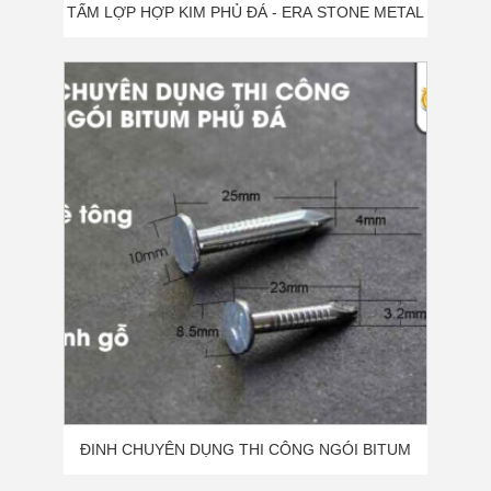
TẤM LỢP HỢP KIM PHỦ ĐÁ - ERA STONE METAL
- ER01
ĐINH CHUYÊN DỤNG THI CÔNG NGÓI BITUM