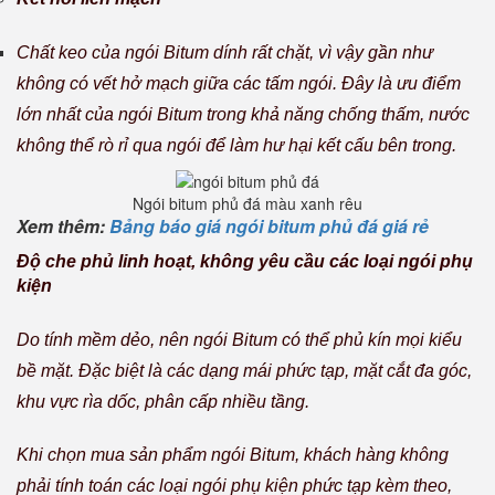
Chất keo của ngói Bitum dính rất chặt, vì vậy gần như
không có vết hở mạch giữa các tấm ngói. Đây là ưu điểm
lớn nhất của ngói Bitum trong khả năng chống thấm, nước
không thể rò rỉ qua ngói để làm hư hại kết cấu bên trong.
Ngói bitum phủ đá màu xanh rêu
Xem thêm:
Bảng báo giá ngói bitum phủ đá giá rẻ
Độ che phủ linh hoạt, không yêu cầu các loại ngói phụ
kiện
Do tính mềm dẻo, nên ngói Bitum có thể phủ kín mọi kiểu
bề mặt. Đặc biệt là các dạng mái phức tạp, mặt cắt đa góc,
khu vực rìa dốc, phân cấp nhiều tầng.
Khi chọn mua sản phẩm ngói Bitum, khách hàng không
phải tính toán các loại ngói phụ kiện phức tạp kèm theo,