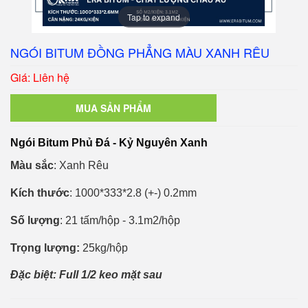
Tap to expand
NGÓI BITUM ĐỒNG PHẲNG MÀU XANH RÊU
Giá: Liên hệ
MUA SẢN PHẨM
Ngói Bitum Phủ Đá - Kỷ Nguyên Xanh
Màu sắc
: Xanh Rêu
Kích thước
: 1000*333*2.8 (+-) 0.2mm
Số lượng
: 21 tấm/hộp - 3.1m2/hộp
Trọng lượng:
25kg/hộp
Đặc biệt: Full 1/2 keo mặt sau