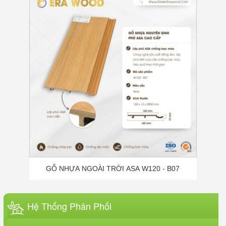
Gỗ Nhựa Phủ ASA Là Gì? Cấu Tạo,
Ưu Điểm Và Lý Do Trở Thành Xu
Hướng Vật Liệu Ngoài Trời Cao Cấp
GỖ NHỰA NGOÀI TRỜI ASA W120 - B07
Keo ERABOND – Giải pháp keo dán
đa năng tốt nhất hiện nay
Hệ Thống Phân Phối