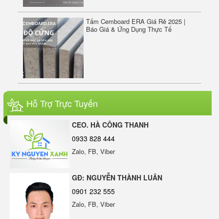
Tấm Cemboard ERA Giá Rẻ 2025 |
Báo Giá & Ứng Dụng Thực Tế
Gỗ nhựa phủ ASA ERAWOOD – Giải
pháp ốp lát ngoài trời bền đẹp, không
Hỗ Trợ Trực Tuyến
lo phai màu
ERASIL SILICONE SEALANT A500 - KEO TRUNG
CEO. HÀ CÔNG THANH
0933 828 444
TÍNH
Zalo, FB, Viber
ERA WOOD W100-B07 – Gỗ Nhựa
Ngoài Trời Phủ ASA Cao Cấp | Sang
GĐ: NGUYỄN THÀNH LUÂN
Trọng – Bền Bỉ – Chống Bay Màu
0901 232 555
Zalo, FB, Viber