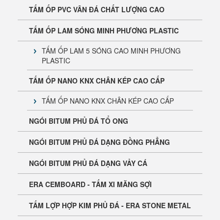
TẤM ỐP PVC VÂN ĐÁ CHẤT LƯỢNG CAO
TẤM ỐP LAM SÓNG MINH PHƯƠNG PLASTIC
TẤM ỐP LAM 5 SÓNG CAO MINH PHƯƠNG
PLASTIC
Tấm Cemboard ERA Chính Hãng | Báo Giá & Phân
TẤM ỐP NANO KNX CHÂN KÉP CAO CẤP
Phối Toàn Quốc
TẤM ỐP NANO KNX CHÂN KÉP CAO CẤP
NGÓI BITUM PHỦ ĐÁ TỔ ONG
NGÓI BITUM PHỦ ĐÁ DẠNG ĐỒNG PHẲNG
NGÓI BITUM PHỦ ĐÁ DẠNG VẢY CÁ
ERA CEMBOARD - TẤM XI MĂNG SỢI
TẤM LỢP HỢP KIM PHỦ ĐÁ - ERA STONE METAL