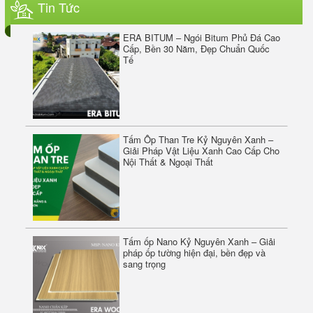
Tin Tức
ERA BITUM – Ngói Bitum Phủ Đá Cao
Cấp, Bền 30 Năm, Đẹp Chuẩn Quốc
Tế
Tấm Ốp Than Tre Kỷ Nguyên Xanh –
Giải Pháp Vật Liệu Xanh Cao Cấp Cho
Nội Thất & Ngoại Thất
ERASIL SILICONE SEALANT A300
Tấm ốp Nano Kỷ Nguyên Xanh – Giải
pháp ốp tường hiện đại, bền đẹp và
sang trọng