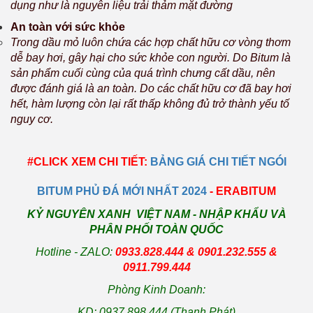
dụng như là nguyên liệu trải thảm mặt đường
An toàn với sức khỏe
Trong dầu mỏ luôn chứa các hợp chất hữu cơ vòng thơm
dễ bay hơi, gây hại cho sức khỏe con người. Do Bitum là
sản phẩm cuối cùng của quá trình chưng cất dầu, nên
được đánh giá là an toàn. Do các chất hữu cơ đã bay hơi
hết, hàm lượng còn lại rất thấp không đủ trở thành yếu tố
nguy cơ.
#CLICK XEM CHI TIẾT:
BẢNG GIÁ CHI TIẾT NGÓI
BITUM PHỦ ĐÁ MỚI NHẤT 2024
- ERABITUM
KỶ NGUYÊN XANH VIỆT NAM - NHẬP KHẨU VÀ
PHÂN PHỐI TOÀN QUỐC
Hotline - ZALO:
0933.828.444 & 0901.232.555 &
0911.799.444
Phòng Kinh Doanh:
KD: 0937.898.444 (Thanh Phát)