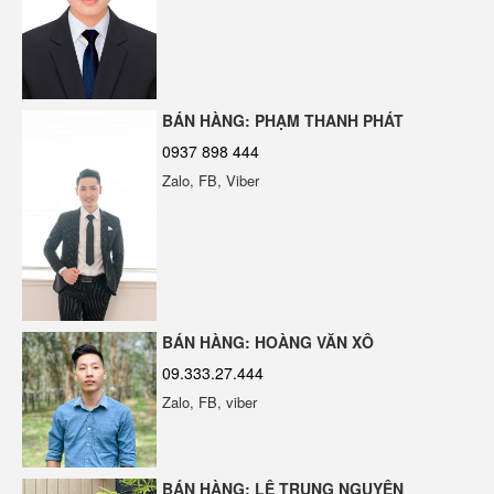
Ngói Bitum Phủ Đá ERA BITUM | Giải
Pháp Lợp Mái Hiện Đại & Bền Bỉ
BÁN HÀNG: PHẠM THANH PHÁT
0937 898 444
Zalo, FB, Viber
Màng Bitum Chống Thấm Cao Cấp Tại
Sàn gỗ ngoài trời vân 2D màu vàng
Đà Nẵng
BÁN HÀNG: HOÀNG VĂN XÔ
Keo Đa Năng Dán Tấm Than Tre
09.333.27.444
ERABOND E550
Zalo, FB, viber
BÁN HÀNG: LÊ TRUNG NGUYÊN