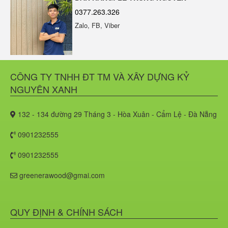
0377.263.326
Ngói Bitum Phủ Đá và Những Ưu
Nhược Điểm
Zalo, FB, Viber
LMP20 - 13
CÔNG TY TNHH ĐT TM VÀ XÂY DỰNG KỶ
TỔNG KHO GỖ NHỰA NGOÀI TRỜI
NGUYÊN XANH
PHỦ ASA TẠI ĐÀ NẴNG
132 - 134 đường 29 Tháng 3 - Hòa Xuân - Cẩm Lệ - Đà Nẵng
0901232555
0901232555
Lợi Ích Của Gỗ Nhựa Ngoài Trời Phủ
ASA Erawood
greenerawood@gmai.com
QUY ĐỊNH & CHÍNH SÁCH