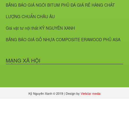
Giới thiệu về Ván OSB và Ván Gỗ
BẢNG BÁO GIÁ NGÓI BITUM PHỦ ĐÁ GIÁ RẺ HÀNG CHẤT
Dăm Định Hướng
LƯỢNG CHUẨN CHÂU ÂU
PVC VÂN ĐÁ MÃ 8607
Giá vật tư nội thất KỶ NGUYÊN XANH
BẢNG BÁO GIÁ GỖ NHỰA COMPOSITE ERAWOOD PHỦ ASA
Gỗ Nhựa: Giải Pháp Vật Liệu Xây
Dựng Bền Vững & Thân Thiện Môi
Trường
MẠNG XÃ HỘI
Tấm Cemboard là gì?
Kỷ Nguyên Xanh © 2019 | Design by
Vietstar media